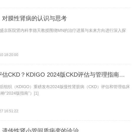
：对膜性肾病的认识与思考
盛京医院肾内科李德天教授围绕MN的治疗进展与未来方向进行深入探
10 18:20:00
估CKD？KDIGO 2024版CKD评估与管理指南揭
后组织（KDIGO）重磅发布2024版慢性肾脏病（CKD）评估和管理临床
“2024版指南”）[1]
27 16:51:22
：遗传性肾小管间质病变的诊治