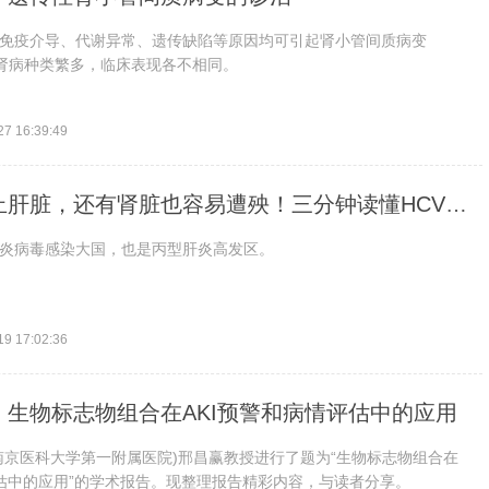
免疫介导、代谢异常、遗传缺陷等原因均可引起肾小管间质病变
性肾病种类繁多，临床表现各不相同。
27 16:39:49
止肝脏，还有肾脏也容易遭殃！三分钟读懂HCV相
炎病毒感染大国，也是丙型肝炎高发区。
19 17:02:36
：生物标志物组合在AKI预警和病情评估中的应用
南京医科大学第一附属医院)邢昌赢教授进行了题为“生物标志物组合在
评估中的应用”的学术报告。现整理报告精彩内容，与读者分享。