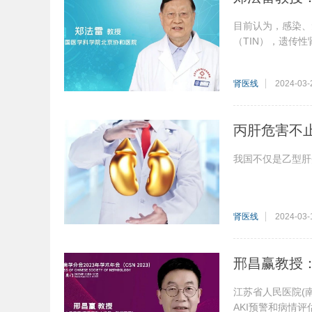
目前认为，感染、
（TIN），遗传
肾医线
2024-03-
丙肝危害不
我国不仅是乙型肝
肾医线
2024-03-
邢昌赢教授
江苏省人民医院(
AKI预警和病情