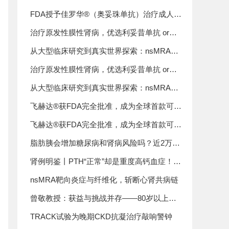
发性膜性肾病的优先审评资格
FDA授予佳罗华®（奥妥珠单抗）治疗成人原
发性膜性肾病的优先审评资格
治疗原发性膜性肾病，优选利妥昔单抗 or钙
调磷酸酶抑制剂？——CureGN研究揭晓答案
从大型临床研究到真实世界探索：nsMRA开
启广泛CKD治疗新纪元
治疗原发性膜性肾病，优选利妥昔单抗 or钙
调磷酸酶抑制剂？——CureGN研究揭晓答案
从大型临床研究到真实世界探索：nsMRA开
关性肾炎发病机制与病理
启广泛CKD治疗新纪元
飞赫达®获FDA完全批准，成为全球首款可显
著延缓IgA肾病肾功能衰退的补体抑制剂
飞赫达®获FDA完全批准，成为全球首款可显
著延缓IgA肾病肾功能衰退的补体抑制剂
脂肪胰会增加糖尿病和肾病风险吗？近2万人
前瞻性研究给出答案
肾例明鉴丨PTH“正常”却是重度高钙血症！一
例需血液透析的AKI，真正病因竟不是甲旁亢
nsMRA靶向炎症与纤维化，斩断心肾共病链
也不是肿瘤
曾敬教授：获益与挑战并存——80岁以上超
老龄人群强化降压需谨慎推进
TRACK试验为晚期CKD抗凝治疗敲响警钟