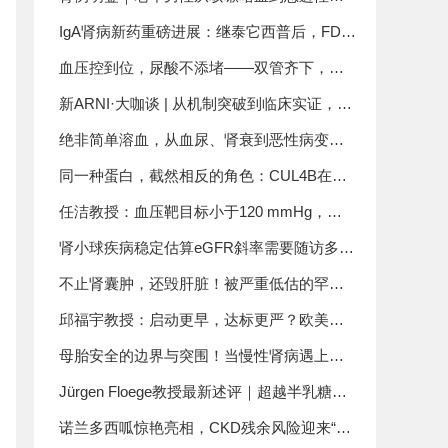
会
损伤，误诊肺炎结核竟暗藏凶险！一例MPO-
IgA肾病新药重磅进展：继泰它西普后，FDA
ANCA相关小血管炎诊疗复盘
首款BAFF/APRIL双靶点药物阿塞西普获批上
血压控到位，尿酸不添堵——双管齐下，才
市
是高血压管理的正确打开方式
新ARNI·大咖谈 | 从机制突破到临床实证，沙
库巴曲阿利沙坦钙重塑高血压治疗新格局
绝非简单溶血，从血尿、肾衰到恶性病变！
揭开镰状细胞肾病的凶险全貌，临床诊疗要
同一种蛋白，截然相反的角色：CUL4B在
点全总结
DKD中“致损”，在AKI中“护肾”——刘广义教
任洁教授：血压靶目标小于120 mmHg，高
SN 2023
授团队揭示其“双面机制”
质量循证下的大势所趋！
肾小球疾病稳定估算eGFR斜率需要随访多
久？CureGN大型研究首次揭晓答案
不止肾囊肿，还毁肝脏！被严重低估的罕见
遗传病常染色体隐性多囊肾病
邱福宇教授：启动更早，达标更严？欧美最
新高血压指南的策略分歧与临床启示
母胎安全的边界与突围！当慢性肾病遇上妊
娠，CKD患者妊娠管理全攻略
Jürgen Floege教授最新述评｜超越半乳糖缺
陷型IgA1：重新审视IgA2在IgA肾病中的致病
诺兰多西呱惊艳亮相，CKD残余风险迎来“终