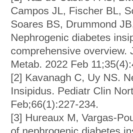
Campos JL, Fischer BL, S
Soares BS, Drummond JB,
Nephrogenic diabetes insip
comprehensive overview. J
Metab. 2022 Feb 11;35(4)
[2] Kavanagh C, Uy NS. N
Insipidus. Pediatr Clin No
Feb;66(1):227-234.
[3] Hureaux M, Vargas-Po
of nephrogenic diabetes in