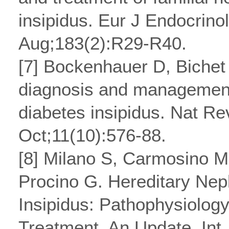
insipidus. Eur J Endocrino
Aug;183(2):R29-R40.
[7] Bockenhauer D, Bichet
diagnosis and management
diabetes insipidus. Nat R
Oct;11(10):576-88.
[8] Milano S, Carmosino M
Procino G. Hereditary Nep
Insipidus: Pathophysiolog
Treatment. An Update. Int