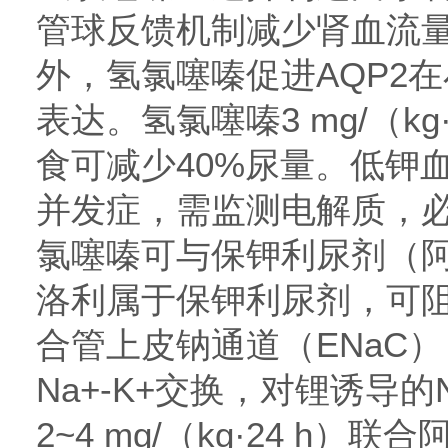
管球反馈机制减少肾血流
外，氢氯噻嗪促进AQP2
表达。氢氯噻嗪3 mg/（k
食可减少40%尿量。低钾
并发症，需监测电解质，
氯噻嗪可与保钾利尿剂（
洛利属于保钾利尿剂，可
合管上皮钠通道（ENaC
Na+-K+交换，对锂诱导
2~4 mg/（kg·24 h）联合