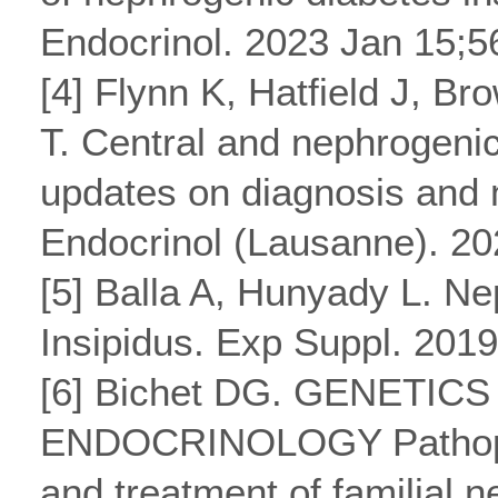
Endocrinol. 2023 Jan 15;
[4] Flynn K, Hatfield J, B
T. Central and nephrogenic
updates on diagnosis and
Endocrinol (Lausanne). 2
[5] Balla A, Hunyady L. N
Insipidus. Exp Suppl. 201
[6] Bichet DG. GENETICS
ENDOCRINOLOGY Pathophy
and treatment of familial 