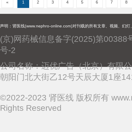
«
1
2
3
4
5
6
7
8
声明：肾医线(www.nephro-online.com)对刊载的所有文章、
(京)网药械信息备字(2025)第00388
号-2
公司名称：迈优广告（北京）有限公
朝阳门北大街乙12号天辰大厦1座1410 
©
2022-2023
肾医线 版权所有 www.neph
Rights Reserved