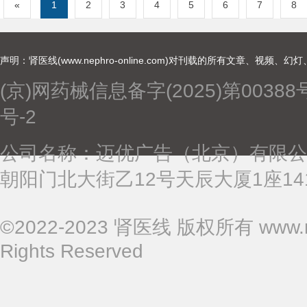
«
1
2
3
4
5
6
7
8
声明：肾医线(www.nephro-online.com)对刊载的所有文章、
(京)网药械信息备字(2025)第00388
号-2
公司名称：迈优广告（北京）有限公
朝阳门北大街乙12号天辰大厦1座1410 
©
2022-2023
肾医线 版权所有 www.neph
Rights Reserved