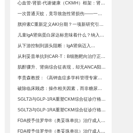
物最新循证
心血管-肾脏-代谢健康（CKMH）框架：肾脏
病学的历史视角与发展机遇
一次普通灭蚊，竟导致急性肾损伤——一例
家用拟除虫菊酯杀虫剂相关AKI病例及临床启
胱抑素C重新定义AKI分期？一项新研究引发
示
国际学术讨论
儿童IgA肾病蛋白尿达标意味着什么？纳入
709例患儿的国际研究证实：持续缓解可改善
从下游控制到源头阻断：IgA肾病迈入
5年肾功能结局
BAFF/APRIL双靶点时代
从利妥昔单抗到CAR-T：B细胞靶向治疗正在
重塑免疫性肾脏病诊疗格局
肌酐骤升、肾病综合征表现，却无ANCA阳
性：这例“不典型”新月体肾炎，差点被误诊！
李贵森教授：《高钾血症多学科管理专家共
识》解读
破除临床顾虑：操作相关因素，而非糖尿病
本身，是决定肾活检安全的核心变量
SGLT2i与GLP-1RA重塑CKM综合征诊疗格
局，肾病专科迎来综合管理新机遇
SGLT2i与GLP-1RA重塑CKM综合征诊疗格
局，肾病专科迎来综合管理新机遇
FDA授予佳罗华®（奥妥珠单抗）治疗成人原
发性膜性肾病的优先审评资格
FDA授予佳罗华®（奥妥珠单抗）治疗成人原