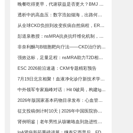
检查，直击线粒体肾病要害
晚餐吃得更早，代谢获益是否更大？BMJ 的
一项Meta分析给出新答案
透析中的高血压：数字浩如烟海，出路何
在？
从全球CKD负担到改变疾病自然病程，ERA
大会秘书长解读肾脏病未来方向
彭道泉教授：nsMRA抗炎抗纤维化机制，助
力CKM共管共治
非奈利酮与B细胞靶向疗法——CKD治疗的新
篇章
强效达标，足量足程：nsMRA助力T2D相关
CKD患者实现蛋白尿达标
ESC 2026前沿速递：CKM专题精彩预告
7月19日北京相聚！血液净化诊疗新技术学术
会议即将举行
中外领军专家巅峰对话：Hit 0破局，构建IgA
肾病长期肾功能保护诊疗体系
2026年版国家基本药物目录发布：心血管、
肾病、内分泌代谢三大慢病领域用药保障全
征文投稿倒计时10天 | 2026年中国医院协会
面升级
血液净化中心分会年会暨第18届血液净化大
肾例明鉴｜老年男性从咳嗽咯血到急进性肾
会
损伤，误诊肺炎结核竟暗藏凶险！一例MPO-
IgA肾病新药重磅进展：继泰它西普后，FDA