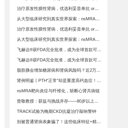
发性膜性肾病的优先审评资格
治疗原发性膜性肾病，优选利妥昔单抗 or钙
调磷酸酶抑制剂？——CureGN研究揭晓答案
从大型临床研究到真实世界探索：nsMRA开
启广泛CKD治疗新纪元
治疗原发性膜性肾病，优选利妥昔单抗 or钙
调磷酸酶抑制剂？——CureGN研究揭晓答案
从大型临床研究到真实世界探索：nsMRA开
启广泛CKD治疗新纪元
飞赫达®获FDA完全批准，成为全球首款可显
著延缓IgA肾病肾功能衰退的补体抑制剂
飞赫达®获FDA完全批准，成为全球首款可显
著延缓IgA肾病肾功能衰退的补体抑制剂
脂肪胰会增加糖尿病和肾病风险吗？近2万人
前瞻性研究给出答案
肾例明鉴丨PTH“正常”却是重度高钙血症！一
例需血液透析的AKI，真正病因竟不是甲旁亢
nsMRA靶向炎症与纤维化，斩断心肾共病链
也不是肿瘤
曾敬教授：获益与挑战并存——80岁以上超
老龄人群强化降压需谨慎推进
TRACK试验为晚期CKD抗凝治疗敲响警钟
别被普通肾病表象骗了！这些临床特征+精确