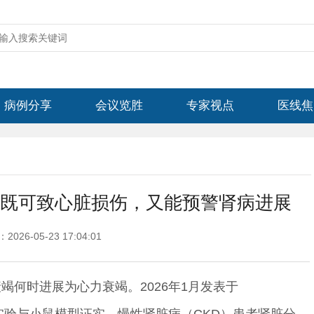
病例分享
会议览胜
专家视点
医线焦
As既可致心脏损伤，又能预警肾病进展
026-05-23 17:04:01
何时进展为心力衰竭。2026年1月发表于
体细胞实验与小鼠模型证实，慢性肾脏病（CKD）患者肾脏分