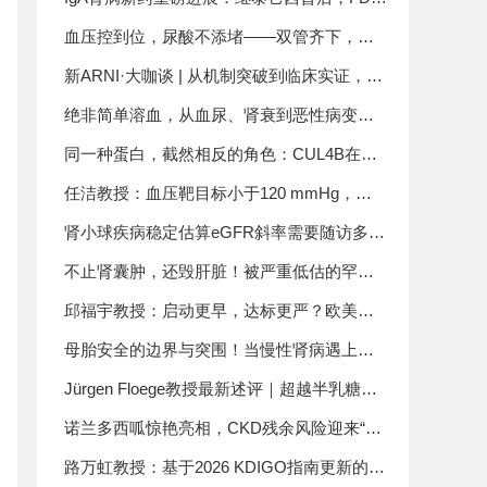
ANCA相关小血管炎诊疗复盘
首款BAFF/APRIL双靶点药物阿塞西普获批上
血压控到位，尿酸不添堵——双管齐下，才
市
是高血压管理的正确打开方式
新ARNI·大咖谈 | 从机制突破到临床实证，沙
库巴曲阿利沙坦钙重塑高血压治疗新格局
绝非简单溶血，从血尿、肾衰到恶性病变！
揭开镰状细胞肾病的凶险全貌，临床诊疗要
同一种蛋白，截然相反的角色：CUL4B在
点全总结
DKD中“致损”，在AKI中“护肾”——刘广义教
任洁教授：血压靶目标小于120 mmHg，高
授团队揭示其“双面机制”
质量循证下的大势所趋！
肾小球疾病稳定估算eGFR斜率需要随访多
久？CureGN大型研究首次揭晓答案
不止肾囊肿，还毁肝脏！被严重低估的罕见
遗传病常染色体隐性多囊肾病
邱福宇教授：启动更早，达标更严？欧美最
新高血压指南的策略分歧与临床启示
母胎安全的边界与突围！当慢性肾病遇上妊
娠，CKD患者妊娠管理全攻略
Jürgen Floege教授最新述评｜超越半乳糖缺
陷型IgA1：重新审视IgA2在IgA肾病中的致病
诺兰多西呱惊艳亮相，CKD残余风险迎来“终
驱动作用
结者”？——ERA前主席解读心肾疾病管理方
路万虹教授：基于2026 KDIGO指南更新的肾