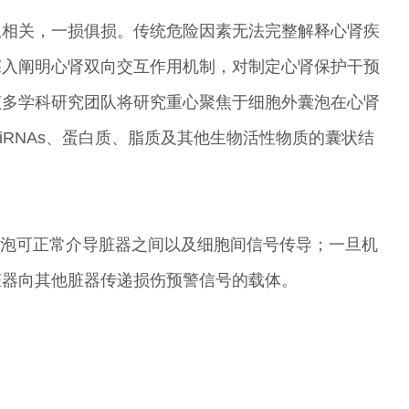
康息息相关，一损俱损。传统危险因素无法完整解释心肾疾
深入阐明心肾双向交互作用机制，对制定心肾保护干预
该多学科研究团队将研究重心聚焦于细胞外囊泡在心肾
iRNAs、蛋白质、脂质及其他生物活性物质的囊状结
外囊泡可正常介导脏器之间以及细胞间信号传导；一旦机
脏器向其他脏器传递损伤预警信号的载体。