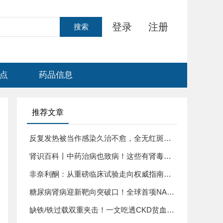
登录
注册
搜索
点
药品信息
推荐文章
反复发热被当作感染久治不愈，全无红斑脱
发表现，70岁老人确诊隐匿型晚发性狼疮肾
肾识百科丨中药治病也致病！这些有肾毒性
炎暗藏玄机
的中药，很多人还不知道
非奈利酮：从重磅临床试验走向权威指南一
线推荐的进阶之路
糖尿病肾病迎新靶向突破口！全球首项NAD
补充疗法Ⅱa期随机对照试验方案正式发布
缺铁/铁过载双重夹击！一文吃透CKD贫血药