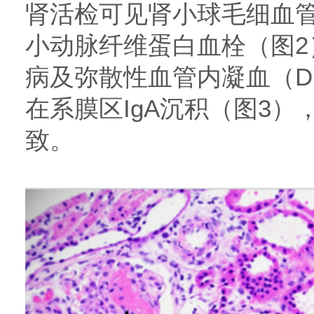
肾活检可见肾小球毛细血
小动脉纤维蛋白血栓（图2
病及弥散性血管内凝血（D
在系膜区IgA沉积（图3）
致。