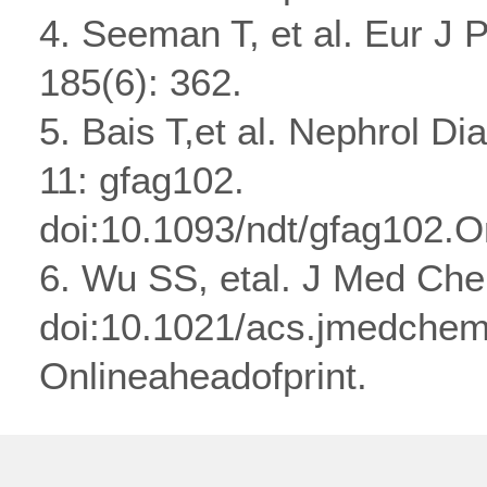
4. Seeman T, et al. Eur J 
185(6): 362.
5. Bais T,et al. Nephrol D
11: gfag102.
doi:10.1093/ndt/gfag102.O
6. Wu SS, etal. J Med Che
doi:10.1021/acs.jmedche
Onlineaheadofprint.